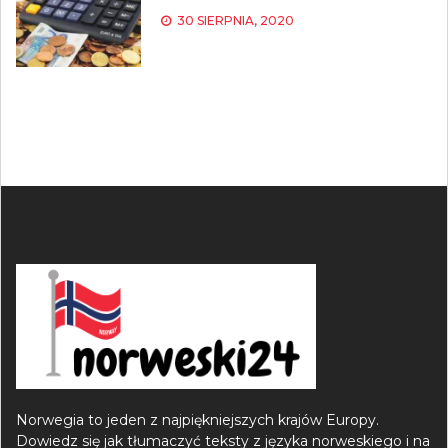
30 SIERPNIA, 2020
Norwegia to jeden z najpiękniejszych krajów Europy.
Dowiedz się jak tłumaczyć teksty z języka norweskiego i na