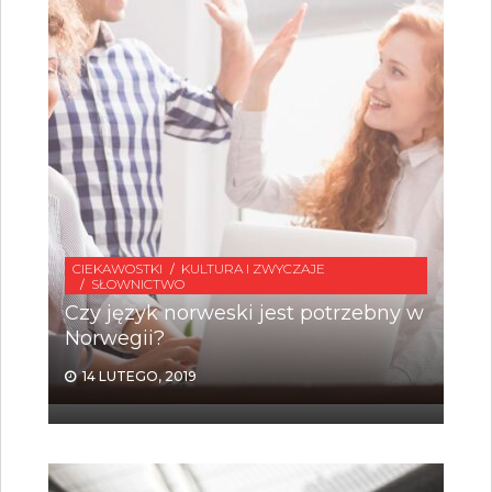
CIEKAWOSTKI
KULTURA I ZWYCZAJE
SŁOWNICTWO
Czy język norweski jest potrzebny w
Norwegii?
14 LUTEGO, 2019