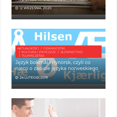
12 WRZEŚNIA, 2020
AKTUALNOŚCI
CIEKAWOSTKI
KULTURA I ZWYCZAJE
SŁOWNICTWO
TŁUMACZENIA
Język bokmål i nynorsk, czyli co
nieco o zapisie języka norweskiego
24 LUTEGO, 2019