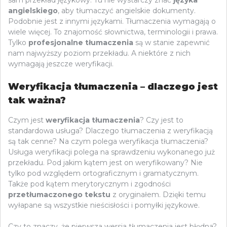
sam przekład językowy. Tu nie wystarczy znać
języka
angielskiego
, aby tłumaczyć angielskie dokumenty.
Podobnie jest z innymi językami. Tłumaczenia wymagają o
wiele więcej. To znajomość słownictwa, terminologii i prawa.
Tylko
profesjonalne tłumaczenia
są w stanie zapewnić
nam najwyższy poziom przekładu. A niektóre z nich
wymagają jeszcze weryfikacji.
Weryfikacja tłumaczenia – dlaczego jest
tak ważna?
Czym jest
weryfikacja tłumaczenia
? Czy jest to
standardowa usługa? Dlaczego tłumaczenia z weryfikacją
są tak cenne? Na czym polega weryfikacja tłumaczenia?
Usługa weryfikacji polega na sprawdzeniu wykonanego już
przekładu. Pod jakim kątem jest on weryfikowany? Nie
tylko pod względem ortograficznym i gramatycznym.
Także pod kątem merytorycznym i zgodności
przetłumaczonego tekstu
z oryginałem. Dzięki temu
wyłapane są wszystkie nieścisłości i pomyłki językowe.
Czy to znaczy, że pierwsza wersja tłumaczenia jest błędna?