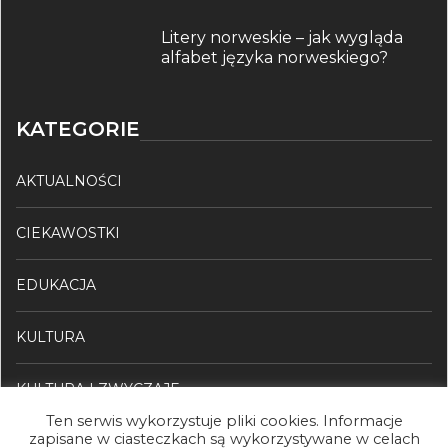
Litery norweskie – jak wygląda
alfabet języka norweskiego?
KATEGORIE
AKTUALNOŚCI
CIEKAWOSTKI
EDUKACJA
KULTURA
KULTURA I ZWYCZAJE
Ten serwis wykorzystuje pliki cookies. Informacje
zapisane w ciasteczkach są wykorzystywane w celach
SŁOWNICTWO