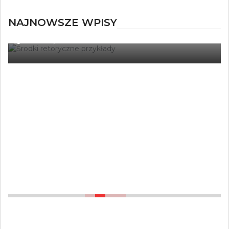
NAJNOWSZE WPISY
TŁUMACZENIA
Ile kosztują tłumaczenia techniczne i
naukowe?
20 LIPCA, 2022