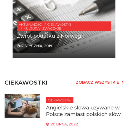
AKTUALNOŚCI
CIEKAWOSTKI
KULTURA I ZWYCZAJE
Zwrot podatku z Norwegii
7 STYCZNIA, 2019
CIEKAWOSTKI
ZOBACZ WSZYSTKIE
CIEKAWOSTKI
Angielskie słowa używane w
Polsce zamiast polskich słów
20 LIPCA, 2022