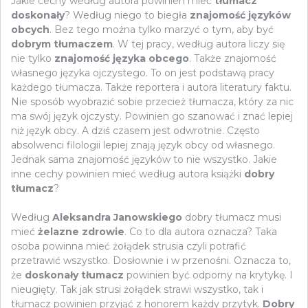
Jakie cechy według autora powinien mieć
tłumacz
doskonały
? Według niego to biegła
znajomość języków
obcych
. Bez tego można tylko marzyć o tym, aby być
dobrym tłumaczem
. W tej pracy, według autora liczy się
nie tylko
znajomość języka obcego
. Także znajomość
własnego języka ojczystego. To on jest podstawą pracy
każdego tłumacza. Także reportera i autora literatury faktu.
Nie sposób wyobrazić sobie przecież tłumacza, który za nic
ma swój język ojczysty. Powinien go szanować i znać lepiej
niż język obcy. A dziś czasem jest odwrotnie. Często
absolwenci filologii lepiej znają język obcy od własnego.
Jednak sama znajomość języków to nie wszystko. Jakie
inne cechy powinien mieć według autora książki
dobry
tłumacz
?
Według
Aleksandra Janowskiego
dobry tłumacz musi
mieć
żelazne zdrowie
. Co to dla autora oznacza? Taka
osoba powinna mieć żołądek strusia czyli potrafić
przetrawić wszystko. Dosłownie i w przenośni. Oznacza to,
że
doskonały tłumacz
powinien być odporny na krytykę. I
nieugięty. Tak jak strusi żołądek strawi wszystko, tak i
tłumacz powinien przyjąć z honorem każdy przytyk.
Dobry