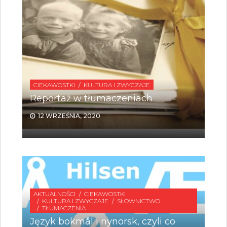
CIEKAWOSTKI
KULTURA I ZWYCZAJE
Reportaż w tłumaczeniach
12 WRZEŚNIA, 2020
AKTUALNOŚCI
CIEKAWOSTKI
KULTURA I ZWYCZAJE
SŁOWNICTWO
TŁUMACZENIA
Język bokmål i nynorsk, czyli co