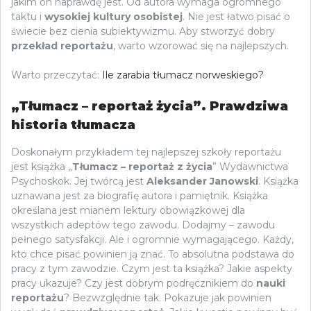
jakim on naprawdę jest. Od autora wymaga ogromnego
taktu i
wysokiej kultury osobistej
. Nie jest łatwo pisać o
świecie bez cienia subiektywizmu. Aby stworzyć dobry
przekład reportażu
, warto wzorować się na najlepszych.
Warto przeczytać:
Ile zarabia tłumacz norweskiego?
„Tłumacz – reportaż życia”. Prawdziwa
historia tłumacza
Doskonałym przykładem tej najlepszej szkoły reportażu
jest książka „
Tłumacz – reportaż z życia
” Wydawnictwa
Psychoskok. Jej twórcą jest
Aleksander Janowski
. Książka
uznawana jest za biografię autora i pamiętnik. Książka
określana jest mianem lektury obowiązkowej dla
wszystkich adeptów tego zawodu. Dodajmy – zawodu
pełnego satysfakcji. Ale i ogromnie wymagającego. Każdy,
kto chce pisać powinien ją znać. To absolutna podstawa do
pracy z tym zawodzie. Czym jest ta książka? Jakie aspekty
pracy ukazuje? Czy jest dobrym podręcznikiem do
nauki
reportażu
? Bezwzględnie tak. Pokazuje jak powinien