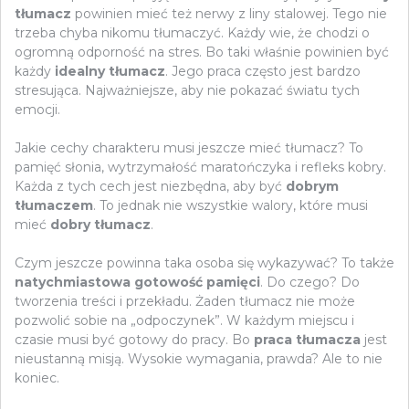
tłumacz
powinien mieć też nerwy z liny stalowej. Tego nie
trzeba chyba nikomu tłumaczyć. Każdy wie, że chodzi o
ogromną odporność na stres. Bo taki właśnie powinien być
każdy
idealny tłumacz
. Jego praca często jest bardzo
stresująca. Najważniejsze, aby nie pokazać światu tych
emocji.
Jakie cechy charakteru musi jeszcze mieć tłumacz? To
pamięć słonia, wytrzymałość maratończyka i refleks kobry.
Każda z tych cech jest niezbędna, aby być
dobrym
tłumaczem
. To jednak nie wszystkie walory, które musi
mieć
dobry tłumacz
.
Czym jeszcze powinna taka osoba się wykazywać? To także
natychmiastowa gotowość pamięci
. Do czego? Do
tworzenia treści i przekładu. Żaden tłumacz nie może
pozwolić sobie na „odpoczynek”. W każdym miejscu i
czasie musi być gotowy do pracy. Bo
praca tłumacza
jest
nieustanną misją. Wysokie wymagania, prawda? Ale to nie
koniec.