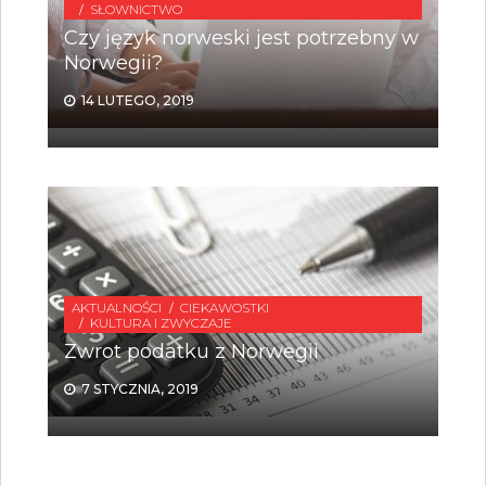
SŁOWNICTWO
Czy język norweski jest potrzebny w
Norwegii?
14 LUTEGO, 2019
AKTUALNOŚCI
CIEKAWOSTKI
KULTURA I ZWYCZAJE
Zwrot podatku z Norwegii
7 STYCZNIA, 2019