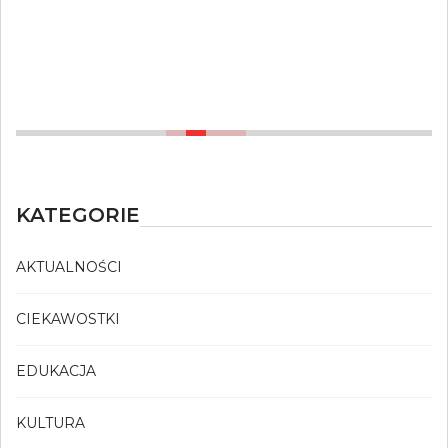
Ile kosztują tłumaczenia techniczne i
naukowe?
20 LIPCA, 2022
KATEGORIE
AKTUALNOŚCI
CIEKAWOSTKI
EDUKACJA
KULTURA