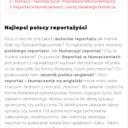
2
„Tłumacz – reportaż życia”. Prawdziwa historia tłumacza
3
Reportaż w tłumaczeniach – cechy idealnego tłumacza
Najlepsi polscy reportażyści
Któż z nas nie zna takich
autorów reportażu
jak Hanna
Krall czy Ryszard Kapuściński? To najbardziej znani nestorzy
polskiego reportażu
. Jak
tłumaczyć reportaż
? Czy to
trudne zadanie? Oczywiście.
Reportaż w tłumaczeniach
jest jednym z największych wyzwań dla tłumacza. Wynika
to ze specyfiki tej formy literackiej. Czym jest reportaż? Co
podpowiada nam
słownik polsko-angielski
? Otóż
reportaż – tłumaczenie na angielski
może mieć wiele
znaczeń. Jednym z nich jest „historia”. Bo właśnie często ta
forma literacka przybiera postać historii czyjegoś życia. Jest
zapisem określonego okresu życia na tle danej sytuacji
społecznej czy politycznej. To obiektywne ukazanie danej
sytuacji czy świata. Od autora wymaga zachowania
całkowitego obiektywizmu. Jak niektórzy określają –
reportaż to pokazanie świata bez upiększeń i lukru. Takim,