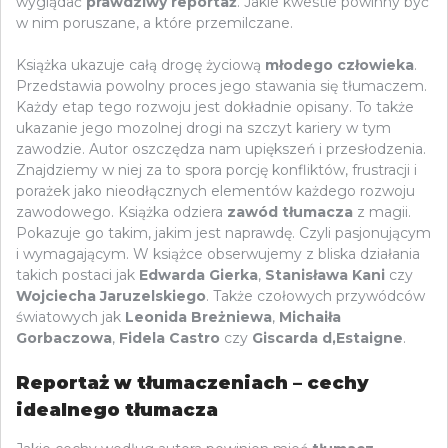
wyglądać
prawdziwy reportaż
. Jakie kwestie powinny być
w nim poruszane, a które przemilczane.
Książka ukazuje całą drogę życiową
młodego człowieka
.
Przedstawia powolny proces jego stawania się tłumaczem.
Każdy etap tego rozwoju jest dokładnie opisany. To także
ukazanie jego mozolnej drogi na szczyt kariery w tym
zawodzie. Autor oszczędza nam upiększeń i przesłodzenia.
Znajdziemy w niej za to spora porcję konfliktów, frustracji i
porażek jako nieodłącznych elementów każdego rozwoju
zawodowego. Książka odziera
zawód tłumacza
z magii.
Pokazuje go takim, jakim jest naprawdę. Czyli pasjonującym
i wymagającym. W książce obserwujemy z bliska działania
takich postaci jak
Edwarda Gierka
,
Stanisława Kani
czy
Wojciecha Jaruzelskiego
. Także czołowych przywódców
światowych jak
Leonida Breżniewa
,
Michaiła
Gorbaczowa
,
Fidela Castro
czy
Giscarda d,Estaigne
.
Reportaż w tłumaczeniach – cechy
idealnego tłumacza