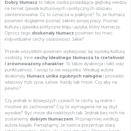
Dobry tłumacz
to także osoba posiadająca głęboką wiedzę
na temat zjawisk kulturowych i politycznych obszaru
zainteresowania. Co to oznacza w praktyce? To, że tłumacz
powinien dogłębnie poznać zakres swojej pracy. Poznać
kulturę i zjawiska polityczne kraju i języka, który tłumaczy.
Oprócz tego
doskonały tłumacz
powinien też mieć
indywidualne cechy osobowości. Jakie?
Przede wszystkim powinien wykazywać się wysoką kulturą
osobistą. Inne
cechy idealnego tłumacza to rzetelność
i zrównoważony charakter
. To także dyskrecja i takt oraz
punktualność. I wciąż to nie wszystko. Według autora
doskonały
tłumacz unika zgubnych nałogów
i prowadzi
właściwy tryb życia. Łatwe. Każdy tak może. Czy aby na
pewno?
Czy jednak w dzisiejszych czasach te cechy są realne i
możliwe do zachowania? Czy te wymagania nie są zbyt
wysokie? Być może dla niektórych tak. Jednak bez nich nie
zostaniemy
dobrym tłumaczem
. Przynajmniej według
autora książki. Pamiętajmy, że twórca prezentuje starą