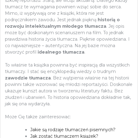
szkołę reportażu. Starą, ale wciąż aktualną. Dlatego każdy
tłumacz te wymagania powinien wziąć sobie do serca.
Mimo, iż wypływają one z książki, która nie jest
podręcznikiem zawodu. Jest jednak piękną
historią o
rozwoju intelektualnym młodego tłumacza
. Jej opis
może być doskonałym scenariuszem na film. To jednak
prawdziwa historia życia tłumacza. Pięknie opowiedziana. I
co najważniejsze – autentyczna. Na jej bazie można
stworzyć profil
idealnego tłumacza
.
To właśnie ta książka powinna być inspiracją dla wszystkich
tłumaczy. I stać się encyklopedią wiedzy o trudnym
zawodzie tłumacza
. Bez wątpienia właśnie na tej historii
powinni także wzorować się młodzi reportażyści. Doskonale
ukazuje kunszt autora w tworzeniu literatury faktu. Bez
złudzeń i ubarwień. To historia opowiedziana dokładnie tak,
jak się ona wydarzyła.
Może Cię także zainteresować:
Jakie są rodzaje tłumaczeń pisemnych?
Jak zostać tłumaczem książek?