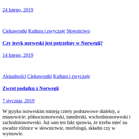
24 lutego, 2019
Ciekawostki
Kultura i zwyczaje
Słownictwo
Czy język norweski jest potrzebny w Norwegii?
14 lutego, 2019
Aktualności
Ciekawostki
Kultura i zwyczaje
Zwrot podatku z Norwegii
7 stycznia, 2019
W języku norweskim istnieją cztery podstawowe dialekty, a
mianowicie: północnonorweski, trønderski, wschodnionorweski i
zachodnionorweski. Już sam ten fakt sprawia, że trzeba mieć na
uwadze różnice w słownictwie, morfologii, składni czy w
wymowie.