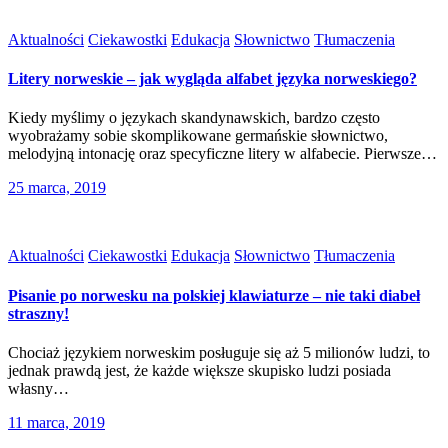
Aktualności
Ciekawostki
Edukacja
Słownictwo
Tłumaczenia
Litery norweskie – jak wygląda alfabet języka norweskiego?
Kiedy myślimy o językach skandynawskich, bardzo często
wyobrażamy sobie skomplikowane germańskie słownictwo,
melodyjną intonację oraz specyficzne litery w alfabecie. Pierwsze…
25 marca, 2019
Aktualności
Ciekawostki
Edukacja
Słownictwo
Tłumaczenia
Pisanie po norwesku na polskiej klawiaturze – nie taki diabeł
straszny!
Chociaż językiem norweskim posługuje się aż 5 milionów ludzi, to
jednak prawdą jest, że każde większe skupisko ludzi posiada
własny…
11 marca, 2019