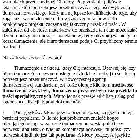
warunkach przedstawionej Ci oferty. Po przesłaniu plików z
tekstami, które potrzebujesz przetłumaczyć, specjaliści wybierają
tłumacza norweskiego, który ma najlepsze kwalifikacje do tego, aby
zająć się Twoim zleceniem. Po wyznaczeniu fachowca do
konkretnego projektu zaczyna się faktyczny przekład treści. W
zależności od objętości materiałów do przekładu ten etap może zająć
dzień roboczy lub miesiąc – na etapie wyceny otrzymujesz nie tylko
koszt tłumaczenia, ale biuro tłumaczeń podaje Ci przybliżony termin
realizacji!
Na co trzeba zwracać uwagę?
· Tłumaczenie z zakresu, który Cię interesuje. Upewnij się, czy
biuro tłumaczeń na pewno obsługuje dziedzinę i rodzaj treści, którą
potrzebujesz przetłumaczyć. W nowoczesnej agencji
tłumaczeniowej standardem jest to, że oferuje klientom
możliwość
tłumaczenia zwykłego, tłumaczenia przysięgłego oraz przekładu
treści specjalistycznych
. Warto jednak prześwietlić listę usług pod
kątem specjalizacji, typów dokumentów.
· Para języków. Jak na pewno orientujesz się, są języki mniej i
bardziej popularne. O ile nie jest problemem znaleźć kogoś
oferującego usługi w zakresie tłumaczeń norweski-polski czy
norweski-angielski, o tyle już kombinacja norweski-filipiński czy
norweski-hindi nie jest tak popularna. A kiedy połączysz języki z