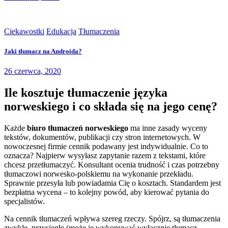
Ciekawostki
Edukacja
Tłumaczenia
Jaki tłumacz na Androida?
26 czerwca, 2020
Ile kosztuje tłumaczenie języka
norweskiego i co składa się na jego cenę?
Każde
biuro tłumaczeń norweskiego
ma inne zasady wyceny
tekstów, dokumentów, publikacji czy stron internetowych. W
nowoczesnej firmie cennik podawany jest indywidualnie. Co to
oznacza? Najpierw wysyłasz zapytanie razem z tekstami, które
chcesz przetłumaczyć. Konsultant ocenia trudność i czas potrzebny
tłumaczowi norwesko-polskiemu na wykonanie przekładu.
Sprawnie przesyła lub powiadamia Cię o kosztach. Standardem jest
bezpłatna wycena – to kolejny powód, aby kierować pytania do
specjalistów.
Na cennik tłumaczeń wpływa szereg rzeczy. Spójrz, są tłumaczenia
zwykłe, przysięgłe (może je wykonywać wyłącznie tłumacz