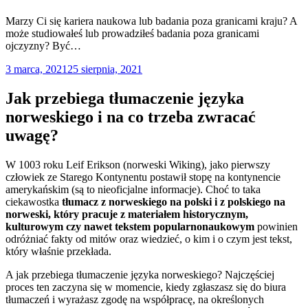
Marzy Ci się kariera naukowa lub badania poza granicami kraju? A
może studiowałeś lub prowadziłeś badania poza granicami
ojczyzny? Być…
3 marca, 2021
25 sierpnia, 2021
Jak przebiega tłumaczenie języka
norweskiego i na co trzeba zwracać
uwagę?
W 1003 roku Leif Erikson (norweski Wiking), jako pierwszy
człowiek ze Starego Kontynentu postawił stopę na kontynencie
amerykańskim (są to nieoficjalne informacje). Choć to taka
ciekawostka
tłumacz z norweskiego na polski
i z polskiego na
norweski, który pracuje z materiałem historycznym,
kulturowym czy nawet tekstem popularnonaukowym
powinien
odróżniać fakty od mitów oraz wiedzieć, o kim i o czym jest tekst,
który właśnie przekłada.
A jak przebiega tłumaczenie języka norweskiego? Najczęściej
proces ten zaczyna się w momencie, kiedy zgłaszasz się do biura
tłumaczeń i wyrażasz zgodę na współpracę, na określonych