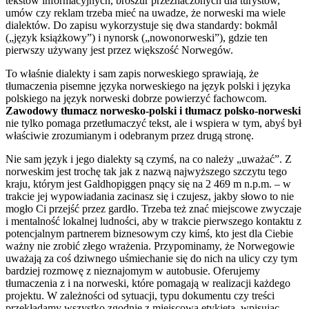
tekstów informacyjnych, broszur przeznaczonych dla turystów,
umów czy reklam trzeba mieć na uwadze, że norweski ma wiele
dialektów. Do zapisu wykorzystuje się dwa standardy: bokmål
(„język książkowy”) i nynorsk („nowonorweski”), gdzie ten
pierwszy używany jest przez większość Norwegów.
To właśnie dialekty i sam zapis norweskiego sprawiają, że
tłumaczenia pisemne języka norweskiego na język polski i języka
polskiego na język norweski dobrze powierzyć fachowcom.
Zawodowy tłumacz norwesko-polski i tłumacz polsko-norweski
nie tylko pomaga przetłumaczyć tekst, ale i wspiera w tym, abyś był
właściwie zrozumianym i odebranym przez drugą stronę.
Nie sam język i jego dialekty są czymś, na co należy „uważać”. Z
norweskim jest trochę tak jak z nazwą najwyższego szczytu tego
kraju, którym jest Galdhopiggen pnący się na 2 469 m n.p.m. – w
trakcie jej wypowiadania zacinasz się i czujesz, jakby słowo to nie
mogło Ci przejść przez gardło. Trzeba też znać miejscowe zwyczaje
i mentalność lokalnej ludności, aby w trakcie pierwszego kontaktu z
potencjalnym partnerem biznesowym czy kimś, kto jest dla Ciebie
ważny nie zrobić złego wrażenia. Przypominamy, że Norwegowie
uważają za coś dziwnego uśmiechanie się do nich na ulicy czy tym
bardziej rozmowę z nieznajomym w autobusie. Oferujemy
tłumaczenia z i na norweski, które pomagają w realizacji każdego
projektu. W zależności od sytuacji, typu dokumentu czy treści
przekładamy wszystko zgodnie z miejscową etykietą, wpisując