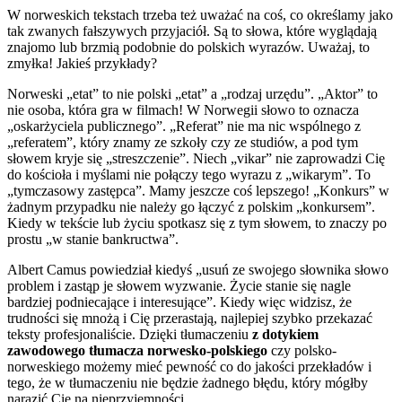
W norweskich tekstach trzeba też uważać na coś, co określamy jako
tak zwanych fałszywych przyjaciół. Są to słowa, które wyglądają
znajomo lub brzmią podobnie do polskich wyrazów. Uważaj, to
zmyłka! Jakieś przykłady?
Norweski „etat” to nie polski „etat” a „rodzaj urzędu”. „Aktor” to
nie osoba, która gra w filmach! W Norwegii słowo to oznacza
„oskarżyciela publicznego”. „Referat” nie ma nic wspólnego z
„referatem”, który znamy ze szkoły czy ze studiów, a pod tym
słowem kryje się „streszczenie”. Niech „vikar” nie zaprowadzi Cię
do kościoła i myślami nie połączy tego wyrazu z „wikarym”. To
„tymczasowy zastępca”. Mamy jeszcze coś lepszego! „Konkurs” w
żadnym przypadku nie należy go łączyć z polskim „konkursem”.
Kiedy w tekście lub życiu spotkasz się z tym słowem, to znaczy po
prostu „w stanie bankructwa”.
Albert Camus powiedział kiedyś „usuń ze swojego słownika słowo
problem i zastąp je słowem wyzwanie. Życie stanie się nagle
bardziej podniecające i interesujące”. Kiedy więc widzisz, że
trudności się mnożą i Cię przerastają, najlepiej szybko przekazać
teksty profesjonaliście. Dzięki tłumaczeniu
z dotykiem
zawodowego tłumacza norwesko-polskiego
czy polsko-
norweskiego możemy mieć pewność co do jakości przekładów i
tego, że w tłumaczeniu nie będzie żadnego błędu, który mógłby
narazić Cię na nieprzyjemności.