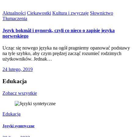
Aktualności
Ciekawostki
Kultura i zwyczaje
Słownictwo
Tłumaczenia
Język bokmål i nynorsk, czyli co nieco o zapisie języka
norweskiego
Ucząc się nowego języka na ogół pragniemy opanować podstawy
na tyle szybko, aby czym prędzej zacząć rozumieć rodzimych
użytkowników. Jednak…
24 lutego, 2019
Edukacja
Zobacz wszystkie
Edukacja
Języki syntetyczne