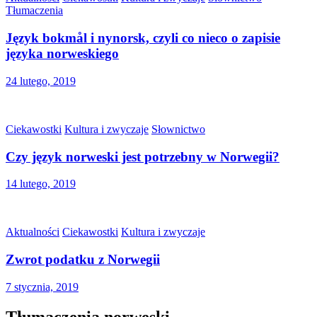
Tłumaczenia
Język bokmål i nynorsk, czyli co nieco o zapisie
języka norweskiego
24 lutego, 2019
Ciekawostki
Kultura i zwyczaje
Słownictwo
Czy język norweski jest potrzebny w Norwegii?
14 lutego, 2019
Aktualności
Ciekawostki
Kultura i zwyczaje
Zwrot podatku z Norwegii
7 stycznia, 2019
Tłumaczenia norweski