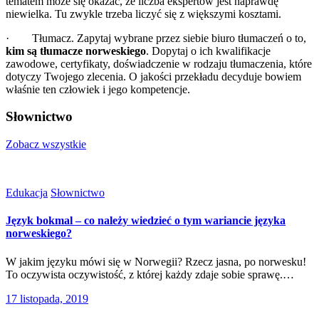
tematem może się okazać, że liczba ekspertów jest naprawdę
niewielka. Tu zwykle trzeba liczyć się z większymi kosztami.
· Tłumacz. Zapytaj wybrane przez siebie biuro tłumaczeń o to,
kim są tłumacze norweskiego
. Dopytaj o ich kwalifikacje
zawodowe, certyfikaty, doświadczenie w rodzaju tłumaczenia, które
dotyczy Twojego zlecenia. O jakości przekładu decyduje bowiem
właśnie ten człowiek i jego kompetencje.
Słownictwo
Zobacz wszystkie
Edukacja
Słownictwo
Język bokmal – co należy wiedzieć o tym wariancie języka
norweskiego?
W jakim języku mówi się w Norwegii? Rzecz jasna, po norwesku!
To oczywista oczywistość, z której każdy zdaje sobie sprawę.…
17 listopada, 2019