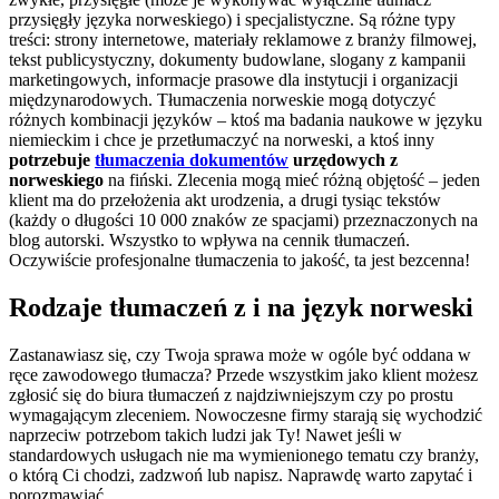
przysięgły języka norweskiego) i specjalistyczne. Są różne typy
treści: strony internetowe, materiały reklamowe z branży filmowej,
tekst publicystyczny, dokumenty budowlane, slogany z kampanii
marketingowych, informacje prasowe dla instytucji i organizacji
międzynarodowych. Tłumaczenia norweskie mogą dotyczyć
różnych kombinacji języków – ktoś ma badania naukowe w języku
niemieckim i chce je przetłumaczyć na norweski, a ktoś inny
potrzebuje
tłumaczenia dokumentów
urzędowych z
norweskiego
na fiński. Zlecenia mogą mieć różną objętość – jeden
klient ma do przełożenia akt urodzenia, a drugi tysiąc tekstów
(każdy o długości 10 000 znaków ze spacjami) przeznaczonych na
blog autorski. Wszystko to wpływa na cennik tłumaczeń.
Oczywiście profesjonalne tłumaczenia to jakość, ta jest bezcenna!
Rodzaje tłumaczeń z i na język norweski
Zastanawiasz się, czy Twoja sprawa może w ogóle być oddana w
ręce zawodowego tłumacza? Przede wszystkim jako klient możesz
zgłosić się do biura tłumaczeń z najdziwniejszym czy po prostu
wymagającym zleceniem. Nowoczesne firmy starają się wychodzić
naprzeciw potrzebom takich ludzi jak Ty! Nawet jeśli w
standardowych usługach nie ma wymienionego tematu czy branży,
o którą Ci chodzi, zadzwoń lub napisz. Naprawdę warto zapytać i
porozmawiać.